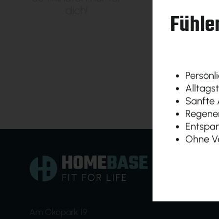
dich!
Fühlen
Persönli
Alltags
Sanfte A
Regener
Entspan
Ohne Ve
Am Ökopark 19