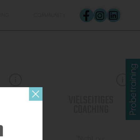
NING
COMMUNITY
BASE
MERCH SHOP
öchtest teil des
ms werden? Schau
rein!
Probetraining
VIELSEITIGES
OW
COACHING
m
re
"Nicht nur