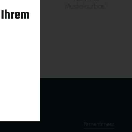
Muskelaufbau"
n Ihrem
Firmenfitness