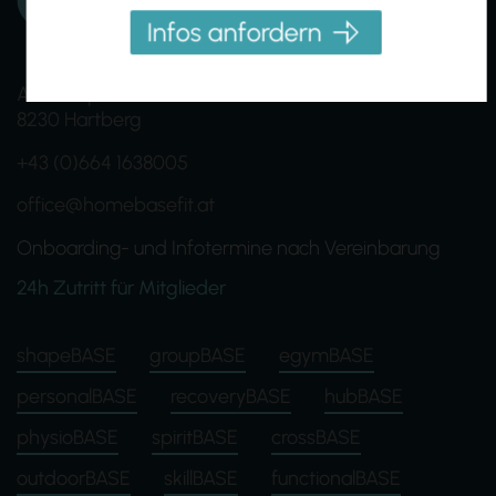
Infos anfordern
Am Ökopark 19
8230 Hartberg
+43 (0)664 1638005
office@homebasefit.at
Onboarding- und Infotermine nach Vereinbarung
24h Zutritt für Mitglieder
shapeBASE
groupBASE
egymBASE
personalBASE
recoveryBASE
hubBASE
physioBASE
spiritBASE
crossBASE
outdoorBASE
skillBASE
functionalBASE