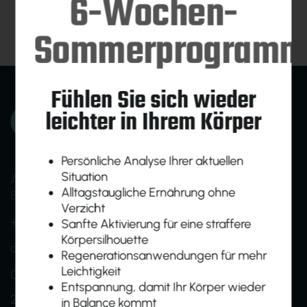
6-Wochen-
Sommerprogramm
Fühlen Sie sich wieder
leichter in Ihrem Körper
Persönliche Analyse Ihrer aktuellen
Situation
Am Ökopark 19
Alltagstaugliche Ernährung ohne
8230 Hartberg
Verzicht
+43 (0)664 1638005
Sanfte Aktivierung für eine straffere
Körpersilhouette
office@homebasefit.at
Regenerationsanwendungen für mehr
Leichtigkeit
Onboarding- und Infotermine nach Vereinbarung
Entspannung, damit Ihr Körper wieder
24h Zutritt für Mitglieder
in Balance kommt