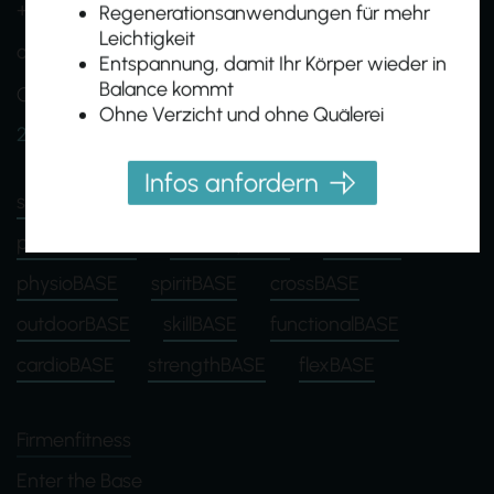
+43 (0)664 1638005
Regenerationsanwendungen für mehr
Leichtigkeit
office@homebasefit.at
Entspannung, damit Ihr Körper wieder in
Balance kommt
Onboarding- und Infotermine nach Vereinbarung
Ohne Verzicht und ohne Quälerei
24h Zutritt für Mitglieder
Infos anfordern
shapeBASE
groupBASE
egymBASE
personalBASE
recoveryBASE
hubBASE
physioBASE
spiritBASE
crossBASE
outdoorBASE
skillBASE
functionalBASE
cardioBASE
strengthBASE
flexBASE
Firmenfitness
Enter the Base