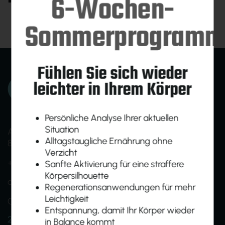
6-Wochen-
Sommerprogramm
Fühlen Sie sich wieder
leichter in Ihrem Körper
Persönliche Analyse Ihrer aktuellen
Situation
Am Ökopark 19
Alltagstaugliche Ernährung ohne
8230 Hartberg
Verzicht
+43 (0)664 1638005
Sanfte Aktivierung für eine straffere
Körpersilhouette
office@homebasefit.at
Regenerationsanwendungen für mehr
Leichtigkeit
Onboarding- und Infotermine nach Vereinbarung
Entspannung, damit Ihr Körper wieder
24h Zutritt für Mitglieder
in Balance kommt