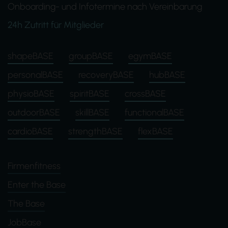
Onboarding- und Infotermine nach Vereinbarung
24h Zutritt für Mitglieder
shapeBASE
groupBASE
egymBASE
personalBASE
recoveryBASE
hubBASE
physioBASE
spiritBASE
crossBASE
outdoorBASE
skillBASE
functionalBASE
cardioBASE
strengthBASE
flexBASE
Firmenfitness
Enter the Base
The Base
JobBase