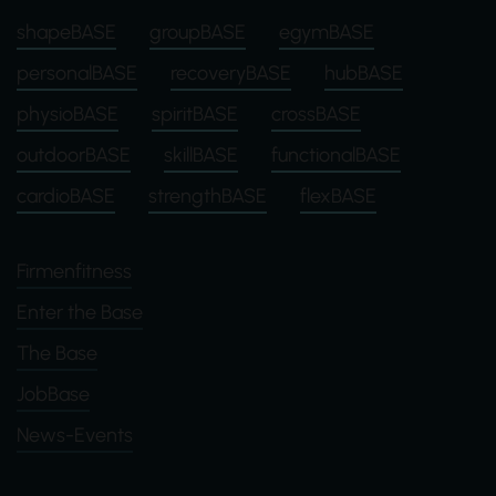
shapeBASE
groupBASE
egymBASE
personalBASE
recoveryBASE
hubBASE
physioBASE
spiritBASE
crossBASE
outdoorBASE
skillBASE
functionalBASE
cardioBASE
strengthBASE
flexBASE
Firmenfitness
Enter the Base
The Base
JobBase
News-Events