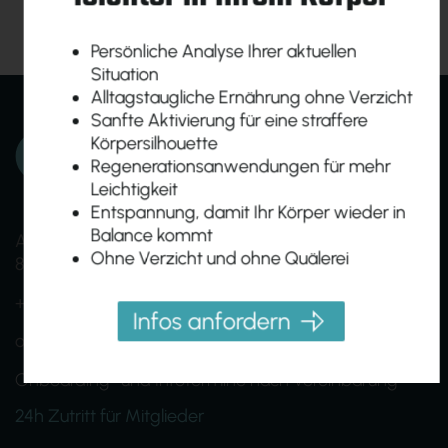
Persönliche Analyse Ihrer aktuellen
Situation
Alltagstaugliche Ernährung ohne Verzicht
Sanfte Aktivierung für eine straffere
Körpersilhouette
Regenerationsanwendungen für mehr
Leichtigkeit
Entspannung, damit Ihr Körper wieder in
Balance kommt
Am Ökopark 19
Ohne Verzicht und ohne Quälerei
8230 Hartberg
+43 (0)664 1638005
Infos anfordern
office@homebasefit.at
Onboarding- und Infotermine nach Vereinbarung
24h Zutritt für Mitglieder