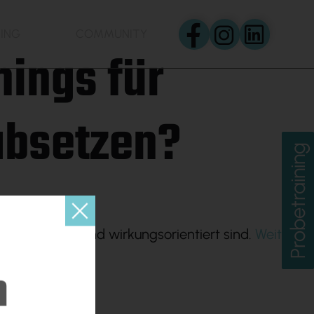
NING
COMMUNITY
nings für
BASE
MERCH SHOP
öchtest teil des
absetzen?
ms werden? Schau
rein!
Probetraining
zielgerichtet und wirkungsorientiert sind.
Weitere
m