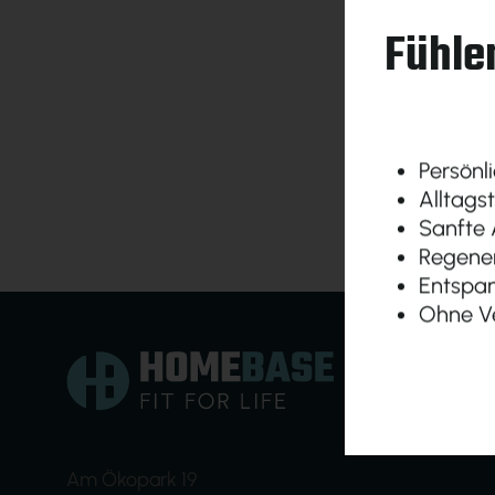
Fühlen
Persönli
Alltags
Sanfte A
Regener
Entspan
Ohne Ve
Am Ökopark 19