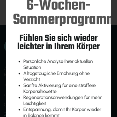
6-Wochen-
Sommerprogramm
Fühlen Sie sich wieder
leichter in Ihrem Körper
Persönliche Analyse Ihrer aktuellen
Situation
Am Ökopark 19
Alltagstaugliche Ernährung ohne
8230 Hartberg
Verzicht
+43 (0)664 1638005
Sanfte Aktivierung für eine straffere
Körpersilhouette
office@homebasefit.at
Regenerationsanwendungen für mehr
Leichtigkeit
Onboarding- und Infotermine nach Vereinbarung
Entspannung, damit Ihr Körper wieder
24h Zutritt für Mitglieder
in Balance kommt