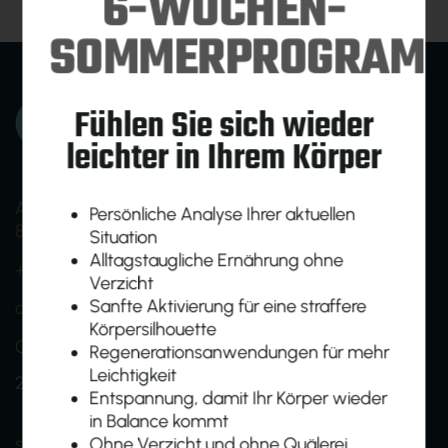
6-WOCHEN-
SOMMERPROGRAM
Fühlen Sie sich wieder
leichter in Ihrem Körper
Am Ökopark 19
Persönliche Analyse Ihrer aktuellen
8230 Hartberg
Situation
Alltagstaugliche Ernährung ohne
+43 (0)664 1638005
Verzicht
Sanfte Aktivierung für eine straffere
office@homebasefit.at
Körpersilhouette
Onboarding- und Infotermine nach Vereinbarung
Regenerationsanwendungen für mehr
Leichtigkeit
24h Zutritt für Mitglieder
Entspannung, damit Ihr Körper wieder
in Balance kommt
shapeBASE
groupBASE
egymBASE
Ohne Verzicht und ohne Quälerei