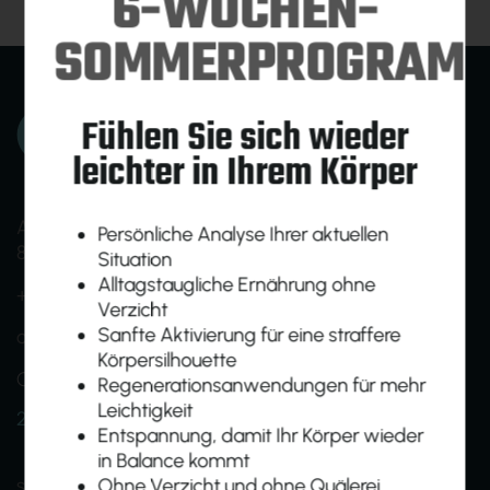
6-WOCHEN-
SOMMERPROGRAM
Fühlen Sie sich wieder
leichter in Ihrem Körper
Am Ökopark 19
Persönliche Analyse Ihrer aktuellen
8230 Hartberg
Situation
Alltagstaugliche Ernährung ohne
+43 (0)664 1638005
Verzicht
Sanfte Aktivierung für eine straffere
office@homebasefit.at
Körpersilhouette
Onboarding- und Infotermine nach Vereinbarung
Regenerationsanwendungen für mehr
Leichtigkeit
24h Zutritt für Mitglieder
Entspannung, damit Ihr Körper wieder
in Balance kommt
shapeBASE
groupBASE
egymBASE
Ohne Verzicht und ohne Quälerei