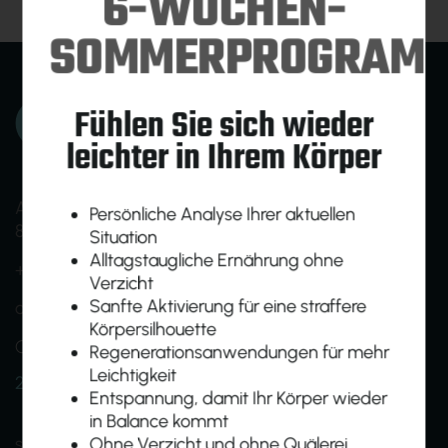
6-WOCHEN-
SOMMERPROGRAM
Fühlen Sie sich wieder
leichter in Ihrem Körper
Am Ökopark 19
Persönliche Analyse Ihrer aktuellen
8230 Hartberg
Situation
Alltagstaugliche Ernährung ohne
+43 (0)664 1638005
Verzicht
Sanfte Aktivierung für eine straffere
office@homebasefit.at
Körpersilhouette
Onboarding- und Infotermine nach Vereinbarung
Regenerationsanwendungen für mehr
Leichtigkeit
24h Zutritt für Mitglieder
Entspannung, damit Ihr Körper wieder
in Balance kommt
shapeBASE
groupBASE
egymBASE
Ohne Verzicht und ohne Quälerei